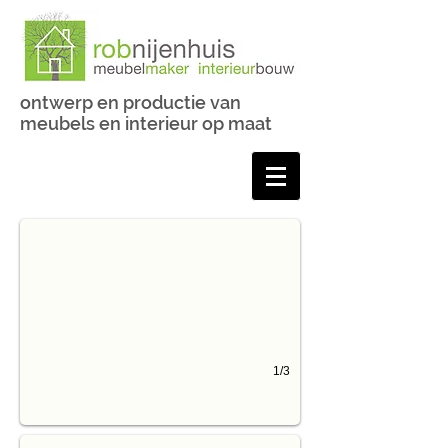
ontwerp en productie van
meubels en interieur op maat
Wandpanelen en inbouwkast
1/3
Wastafelkast met waslade