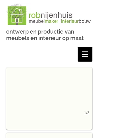
ontwerp en productie van
meubels en interieur op maat
Kastenwand onder schuine wand
1/3
Verrijdbare terrastafel met bankjes