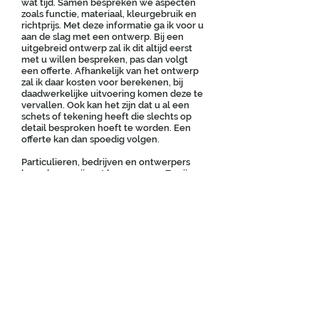
wat tijd. Samen bespreken we aspecten
zoals functie, materiaal, kleurgebruik en
richtprijs. Met deze informatie ga ik voor u
aan de slag met een ontwerp. Bij een
uitgebreid ontwerp zal ik dit altijd eerst
met u willen bespreken, pas dan volgt
een offerte. Afhankelijk van het ontwerp
zal ik daar kosten voor berekenen, bij
daadwerkelijke uitvoering komen deze te
vervallen. Ook kan het zijn dat u al een
schets of tekening heeft die slechts op
detail besproken hoeft te worden. Een
offerte kan dan spoedig volgen.
Particulieren, bedrijven en ontwerpers
benaderen mij met hun wensen. Ze zijn
allemaal op zoek naar dat ene
meubelstuk dat niet in een winkel te
vinden is. Het unieke ontwerp, de
gewenste maatoplossing, het
materiaalgebruik, de afwerking en
kwaliteit: allemaal redenen waarom u bij
de meubelmaker terecht kunt komen.
NB: Omdat het werk dat ik maak
maatwerk is, kunt u via deze website geen
offerte aanvragen. Daarvoor kunt u mij
telefonisch benaderen via
06-24557594
.